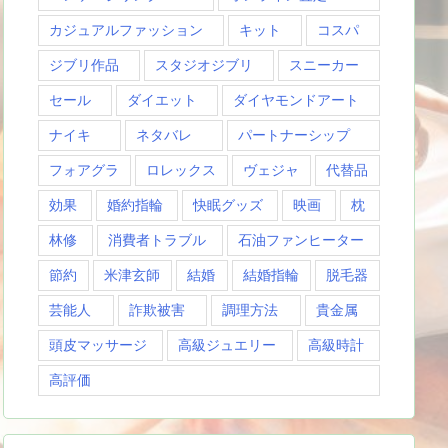
カジュアルファッション
キット
コスパ
ジブリ作品
スタジオジブリ
スニーカー
セール
ダイエット
ダイヤモンドアート
ナイキ
ネタバレ
パートナーシップ
フォアグラ
ロレックス
ヴェジャ
代替品
効果
婚約指輪
快眠グッズ
映画
枕
林修
消費者トラブル
石油ファンヒーター
節約
米津玄師
結婚
結婚指輪
脱毛器
芸能人
詐欺被害
調理方法
貴金属
頭皮マッサージ
高級ジュエリー
高級時計
高評価