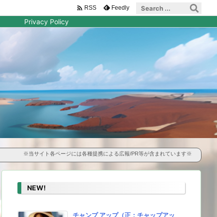

Feedly
RSS
Privacy Policy
※当サイト各ページには各種提携による広報/PR等が含まれています※
NEW!
チャンプ アップ（正：チャップアッ