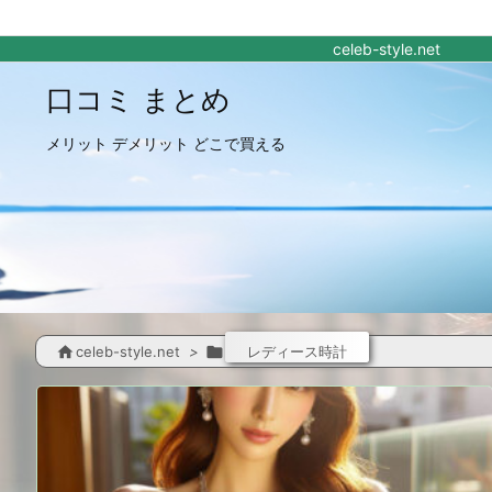
celeb-style.net
口コミ まとめ
メリット デメリット どこで買える

celeb-style.net
>

レディース時計