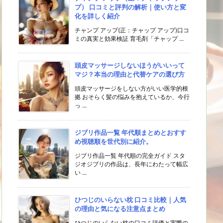
プ） 口コミと評判の解析｜使い方と変
化を詳しく紹介
チャンプ アップ(正：チャップ アップ)口コ
ミの真実と効果検証 育毛剤「チャップ ...
頭皮マッサージしないほうがいいって
マジ？本当の理由と代替ケアの選び方
頭皮マッサージをしない方がいい医学的根
拠 おそらく髪の悩みを抱えているか、今行
っ ...
ジブリ作品一覧 年代順まとめとおすす
め視聴順を世代別に紹介。
ジブリ作品一覧 年代順の完全ガイド スタ
ジオジブリの作品は、長年にわたって幅広
い ...
ひつじのいらない枕 口コミ比較｜人気
の理由と気になる注意点まとめ
ひつじのいらない枕の口コミ評価と実際の