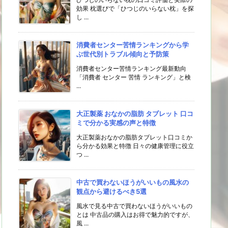
効果 枕選びで「ひつじのいらない枕」を探
し ...
消費者センター苦情ランキングから学
ぶ世代別トラブル傾向と予防策
消費者センター苦情ランキング最新動向
「消費者 センター 苦情 ランキング」と検
...
大正製薬 おなかの脂肪 タブレット 口コ
ミで分かる実感の声と特徴
大正製薬おなかの脂肪タブレット口コミか
ら分かる効果と特徴 日々の健康管理に役立
つ ...
中古で買わないほうがいいもの風水の
観点から避けるべき5選
風水で見る中古で買わないほうがいいもの
とは 中古品の購入はお得で魅力的ですが、
風 ...