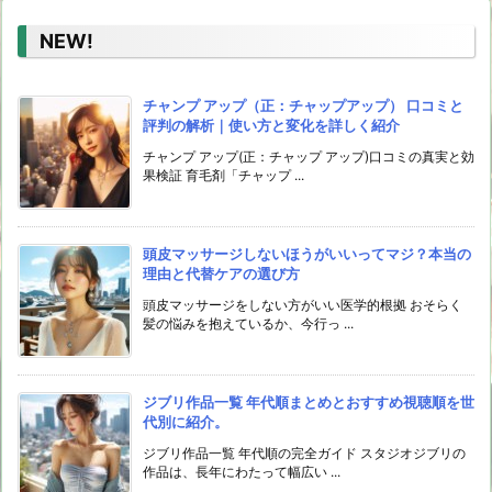
NEW!
チャンプ アップ（正：チャップアップ） 口コミと
評判の解析｜使い方と変化を詳しく紹介
チャンプ アップ(正：チャップ アップ)口コミの真実と効
果検証 育毛剤「チャップ ...
頭皮マッサージしないほうがいいってマジ？本当の
理由と代替ケアの選び方
頭皮マッサージをしない方がいい医学的根拠 おそらく
髪の悩みを抱えているか、今行っ ...
ジブリ作品一覧 年代順まとめとおすすめ視聴順を世
代別に紹介。
ジブリ作品一覧 年代順の完全ガイド スタジオジブリの
作品は、長年にわたって幅広い ...