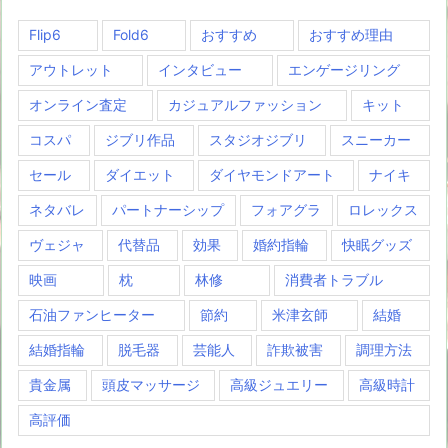
Flip6
Fold6
おすすめ
おすすめ理由
アウトレット
インタビュー
エンゲージリング
オンライン査定
カジュアルファッション
キット
コスパ
ジブリ作品
スタジオジブリ
スニーカー
セール
ダイエット
ダイヤモンドアート
ナイキ
ネタバレ
パートナーシップ
フォアグラ
ロレックス
ヴェジャ
代替品
効果
婚約指輪
快眠グッズ
映画
枕
林修
消費者トラブル
石油ファンヒーター
節約
米津玄師
結婚
結婚指輪
脱毛器
芸能人
詐欺被害
調理方法
貴金属
頭皮マッサージ
高級ジュエリー
高級時計
高評価