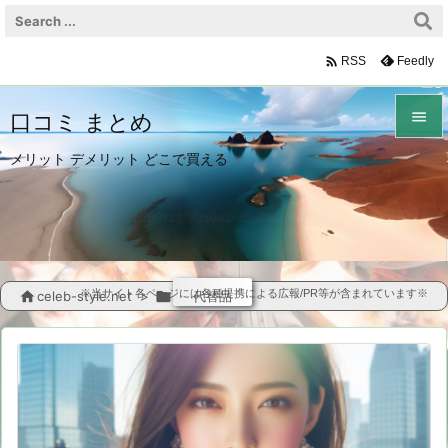

Feedly
RSS

口コミ まとめ

メリット デメリット どこで買える
メニュ

サイド

前へ
※当サイト各ページには各種提携による広報/PR等が含まれています※

celeb-style.net
>

代替品

次へ

検索