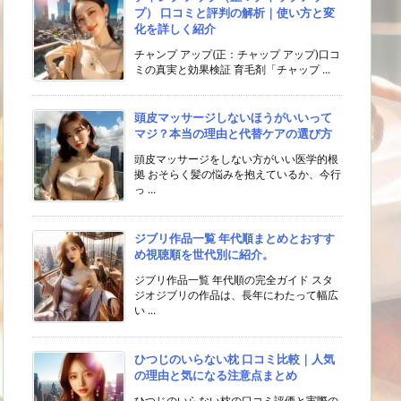
プ） 口コミと評判の解析｜使い方と変
化を詳しく紹介
チャンプ アップ(正：チャップ アップ)口コ
ミの真実と効果検証 育毛剤「チャップ ...
頭皮マッサージしないほうがいいって
マジ？本当の理由と代替ケアの選び方
頭皮マッサージをしない方がいい医学的根
拠 おそらく髪の悩みを抱えているか、今行
っ ...
ジブリ作品一覧 年代順まとめとおすす
め視聴順を世代別に紹介。
ジブリ作品一覧 年代順の完全ガイド スタ
ジオジブリの作品は、長年にわたって幅広
い ...
ひつじのいらない枕 口コミ比較｜人気
の理由と気になる注意点まとめ
ひつじのいらない枕の口コミ評価と実際の