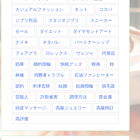
カジュアルファッション
キット
コスパ
ジブリ作品
スタジオジブリ
スニーカー
セール
ダイエット
ダイヤモンドアート
ナイキ
ネタバレ
パートナーシップ
フォアグラ
ロレックス
ヴェジャ
代替品
効果
婚約指輪
快眠グッズ
映画
枕
林修
消費者トラブル
石油ファンヒーター
節約
米津玄師
結婚
結婚指輪
脱毛器
芸能人
詐欺被害
調理方法
貴金属
頭皮マッサージ
高級ジュエリー
高級時計
高評価