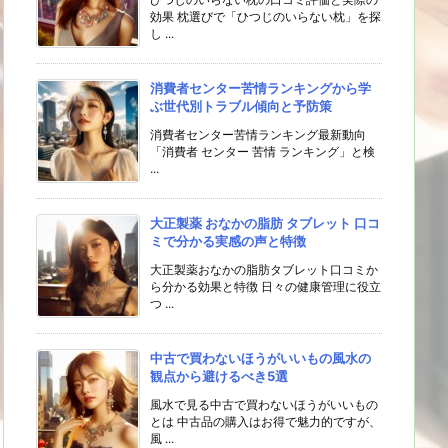
効果 枕選びで「ひつじのいらない枕」を探
し ...
消費者センター苦情ランキングから学
ぶ世代別トラブル傾向と予防策
消費者センター苦情ランキング最新動向
「消費者 センター 苦情 ランキング」と検
...
大正製薬 おなかの脂肪 タブレット 口コ
ミで分かる実感の声と特徴
大正製薬おなかの脂肪タブレット口コミか
ら分かる効果と特徴 日々の健康管理に役立
つ ...
中古で買わないほうがいいもの風水の
観点から避けるべき5選
風水で見る中古で買わないほうがいいもの
とは 中古品の購入はお得で魅力的ですが、
風 ...