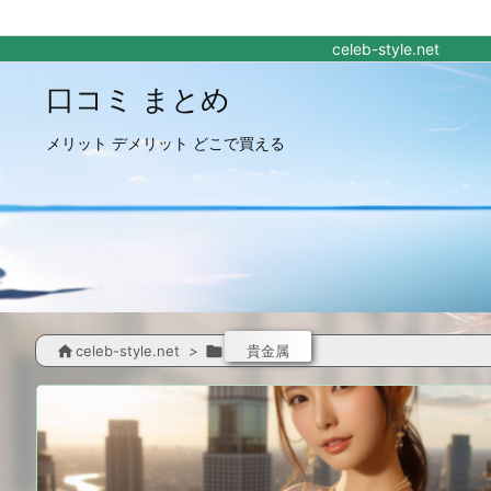
celeb-style.net
口コミ まとめ
メリット デメリット どこで買える

celeb-style.net
>

貴金属