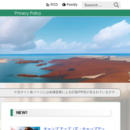

Feedly
RSS
Privacy Policy
※当サイト各ページには各種提携による広報/PR等が含まれています※
NEW!
チャンプ アップ（正：チャップアッ