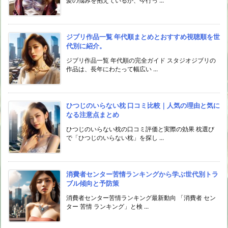
髪の悩みを抱えているか、今行っ ...
ジブリ作品一覧 年代順まとめとおすすめ視聴順を世
代別に紹介。
ジブリ作品一覧 年代順の完全ガイド スタジオジブリの
作品は、長年にわたって幅広い ...
ひつじのいらない枕 口コミ比較｜人気の理由と気に
なる注意点まとめ
ひつじのいらない枕の口コミ評価と実際の効果 枕選び
で「ひつじのいらない枕」を探し ...
消費者センター苦情ランキングから学ぶ世代別トラ
ブル傾向と予防策
消費者センター苦情ランキング最新動向 「消費者 セン
ター 苦情 ランキング」と検 ...