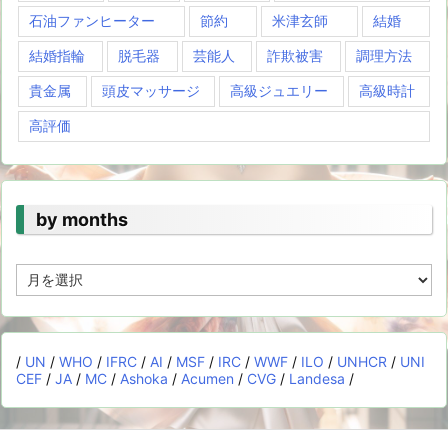
石油ファンヒーター
節約
米津玄師
結婚
結婚指輪
脱毛器
芸能人
詐欺被害
調理方法
貴金属
頭皮マッサージ
高級ジュエリー
高級時計
高評価
by months
by
months
/
UN
/
WHO
/
IFRC
/
AI
/
MSF
/
IRC
/
WWF
/
ILO
/
UNHCR
/
UNI
CEF
/
JA
/
MC
/
Ashoka
/
Acumen
/
CVG
/
Landesa
/