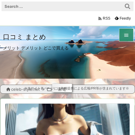

Feedly
RSS

口コミ まとめ

メリット デメリット どこで買える
メニュ

サイド

前へ
※当サイト各ページには各種提携による広報/PR等が含まれています※

celeb-style.net
>

家電

次へ

検索