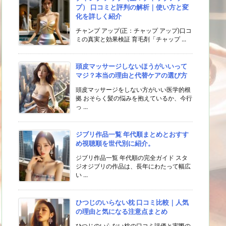
プ） 口コミと評判の解析｜使い方と変
化を詳しく紹介
チャンプ アップ(正：チャップ アップ)口コ
ミの真実と効果検証 育毛剤「チャップ ...
頭皮マッサージしないほうがいいって
マジ？本当の理由と代替ケアの選び方
頭皮マッサージをしない方がいい医学的根
拠 おそらく髪の悩みを抱えているか、今行
っ ...
ジブリ作品一覧 年代順まとめとおすす
め視聴順を世代別に紹介。
ジブリ作品一覧 年代順の完全ガイド スタ
ジオジブリの作品は、長年にわたって幅広
い ...
ひつじのいらない枕 口コミ比較｜人気
の理由と気になる注意点まとめ
ひつじのいらない枕の口コミ評価と実際の