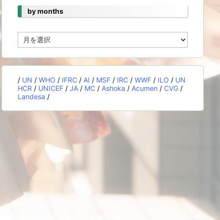
by months
by
months
/
UN
/
WHO
/
IFRC
/
AI
/
MSF
/
IRC
/
WWF
/
ILO
/
UN
HCR
/
UNICEF
/
JA
/
MC
/
Ashoka
/
Acumen
/
CVG
/
Landesa
/