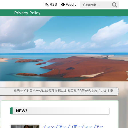

Feedly
RSS
Privacy Policy
※当サイト各ページには各種提携による広報/PR等が含まれています※
NEW!
チャンプ アップ（正：チャップアッ