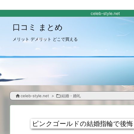
celeb-style.net
口コミ まとめ
メリット デメリット どこで買える

celeb-style.net
>

結婚・婚礼
ピンクゴールドの結婚指輪で後悔