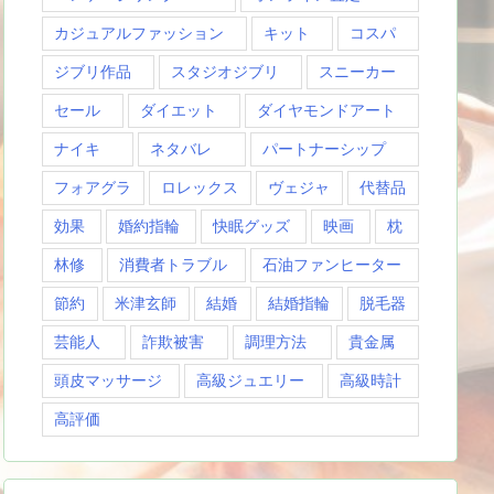
カジュアルファッション
キット
コスパ
ジブリ作品
スタジオジブリ
スニーカー
セール
ダイエット
ダイヤモンドアート
ナイキ
ネタバレ
パートナーシップ
フォアグラ
ロレックス
ヴェジャ
代替品
効果
婚約指輪
快眠グッズ
映画
枕
林修
消費者トラブル
石油ファンヒーター
節約
米津玄師
結婚
結婚指輪
脱毛器
芸能人
詐欺被害
調理方法
貴金属
頭皮マッサージ
高級ジュエリー
高級時計
高評価