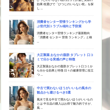
効果 枕選びで「ひつじのいらない枕」を探
し ...
消費者センター苦情ランキングから学
ぶ世代別トラブル傾向と予防策
消費者センター苦情ランキング最新動向
「消費者 センター 苦情 ランキング」と検
...
大正製薬 おなかの脂肪 タブレット 口コ
ミで分かる実感の声と特徴
大正製薬おなかの脂肪タブレット口コミか
ら分かる効果と特徴 日々の健康管理に役立
つ ...
中古で買わないほうがいいもの風水の
観点から避けるべき5選
風水で見る中古で買わないほうがいいもの
とは 中古品の購入はお得で魅力的ですが、
風 ...