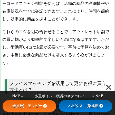
ーコードスキャン機能を使えば、店頭の商品の詳細情報や
在庫状況をすぐに確認できます。これにより、時間を節約
し、効率的に商品を探すことができます。
これらのコツを組み合わせることで、アウトレット店舗で
の買い物がより効率的で楽しいものになるはずです。ただ
し、衝動買いには注意が必要です。事前に予算を決めてお
き、本当に必要な商品だけを購入するよう心がけましょ
う。
プライスマッチングを活用して更にお得に買う
方法とは？
No1! ↓ ＼多重ポイント獲得のネタバレ／ ↓ No1!




会員数) モッピー
ハピタス (急成長
プライスマッチングは、ナイキ製品を更にお得に購入でき
メニュー
SNS
上へ
ホーム
る魅力的な方法です。この戦略を活用すれば、最安値で欲