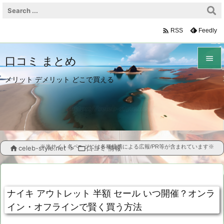

Feedly
RSS

口コミ まとめ

メリット デメリット どこで買える
メニュ

サイド

前へ
※当サイト各ページには各種提携による広報/PR等が含まれています※

celeb-style.net
>

口コミ 情報

次へ

ナイキ アウトレット 半額 セール いつ開催？オンラ
検索
イン・オフラインで賢く買う方法