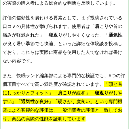
の実際の購入者による総合的な判断を反映しています。
評価の信頼性を裏付ける要素として、まず投稿されている
口コミの具体性が挙げられます。使用者は「
肩こり
や首の
痛みが軽減された」「
寝返り
がしやすくなった」「
通気性
が良く暑い季節でも快適」といった詳細な体験談を投稿し
ており、これらは実際に商品を使用した人でなければ書け
ない内容です。
また、快眠ランド編集部による専門的な検証でも、6つの評
価項目すべてで高い満足度が確認されています。
「頭と首
にしっかりとフィット」「
肩こり
が緩和」「
寝返り
がしや
すい」「
通気性
が良好」「硬さが丁度良い」という専門機
関による客観的な評価は、一般消費者の評価と一致してお
り、商品の実際の性能を証明しています
。