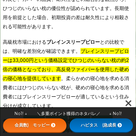
ひつじのいらない枕の優位性が認められています。長期使
用を前提とした場合、初期投資の差は耐久性により相殺さ
れる可能性があります。
高級枕市場における
ブレインスリープピロー
との比較で
は、明確な差別化が確認できます。
ブレインスリープピロ
ーは33,000円という価格設定でひつじのいらない枕の約2
倍の価格となっており、高反発ファイバーを使用した硬め
の寝心地を提供しています
。柔らかめの寝心地を求める消
費者にはひつじのいらない枕が、硬めの寝心地を求める消
費者にはブレインスリープピローが適しているという住み
分けが成立しています。
No1! ↓ ＼多重ポイント獲得のネタバレ／ ↓ No1!
テクノジェルピロー
との比較では、高さ調節機能の有無に




会員数) モッピー
ハピタス (急成長
メニュー
SNS
上へ
ホーム
おいて差別化が図られています。ひつじのいらない枕の一