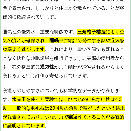
色で表示され、しっかりと体圧が分散されていることが客
観的に確認されています。
通気性の優秀さも重要な特徴です。
三角格子構造
により空
気の流れが確保され、
睡眠
中に頭部で発生する熱や湿気を
効率よく逃がします
。これにより、暑い季節でも蒸れるこ
となく快適な睡眠環境を維持できます。実際の使用者から
も「枕の構造的に
通気性
がよく頭部が冷やされるからよく
寝れる」という評価が寄せられています。
寝返りのしやすさについても科学的なデータが存在しま
す。
水晶玉を使った実験では、ひつじのいらない枕は4.2
度、一般的な羽毛枕は29.4度の角度で転がったという結果
が報告されており、少ない力で
寝返り
できることが客観的
に証明されています
。