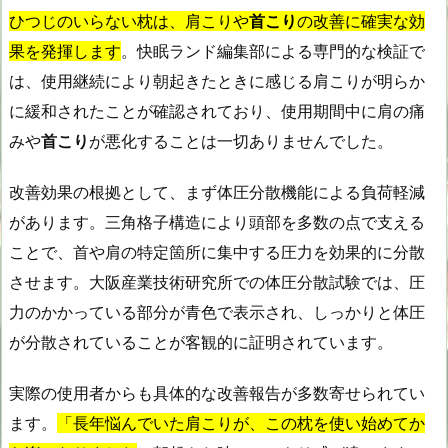
ひつじのいらない枕は、肩こりや
首こり
の改善に確実な効
果を発揮します
。快眠ランド編集部による専門的な検証で
は、使用継続により朝起きたときに感じる肩こりが明らか
に緩和されたことが確認されており、使用期間中に肩の痛
みや
首こり
が悪化することは一切ありませんでした。
改善効果の根拠として、まず体圧分散機能による負荷軽減
があります。三角格子構造により頭部を多数の点で支える
ことで、首や肩の特定箇所に集中する圧力を効果的に分散
させます。大阪産業技術研究所での体圧分散試験では、圧
力のかかっている部分が青色で表示され、しっかりと体圧
が分散されていることが客観的に証明されています。
実際の使用者からも具体的な改善報告が多数寄せられてい
ます。
「長年悩んでいた肩こりが、この枕を使い始めてか