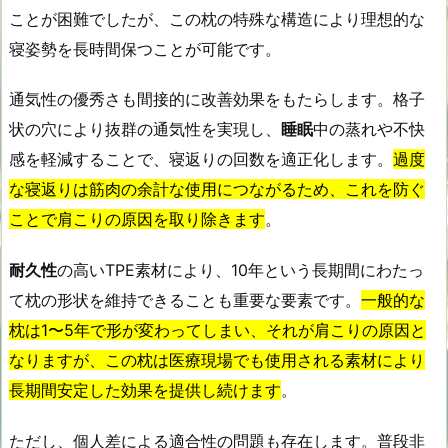
ことが困難でしたが、この枕の特殊な構造により理想的な
寝姿勢を長時間保つことが可能です。
通気性の優秀さも間接的に改善効果をもたらします。格子
状の穴により抜群の通気性を実現し、
睡眠
中の蒸れや不快
感を軽減することで、寝返りの回数を適正化します。
過度
な寝返りは筋肉の余計な使用につながるため、これを防ぐ
ことで肩こりの原因を取り除きます
。
耐久性
の高いTPE素材により、10年という長期間にわたっ
て枕の形状を維持できることも重要な要素です。
一般的な
枕は1〜5年で形が変わってしまい、それが肩こりの原因と
なりますが、この枕は医療現場でも使用される素材により
長期間安定した効果を提供し続けます
。
ただし、個人差による適合性の問題も存在します。普段非