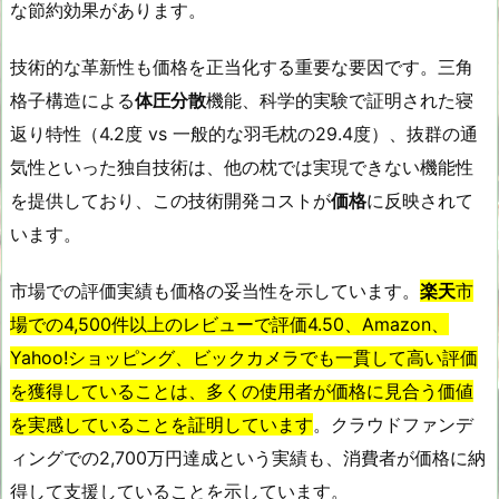
な節約効果があります。
技術的な革新性も価格を正当化する重要な要因です。三角
格子構造による
体圧分散
機能、科学的実験で証明された寝
返り特性（4.2度 vs 一般的な羽毛枕の29.4度）、抜群の通
気性といった独自技術は、他の枕では実現できない機能性
を提供しており、この技術開発コストが
価格
に反映されて
います。
市場での評価実績も価格の妥当性を示しています。
楽天
市
場での4,500件以上のレビューで評価4.50、Amazon、
Yahoo!ショッピング、ビックカメラでも一貫して高い評価
を獲得していることは、多くの使用者が価格に見合う価値
を実感していることを証明しています
。クラウドファンデ
ィングでの2,700万円達成という実績も、消費者が価格に納
得して支援していることを示しています。