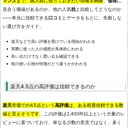
マンス
まで、購入前に知っておきたい情報を網羅
。
価格
に
見合う価値があるのか、他の人気
枕
と比較してどうなのか
――本当に信頼できる
口コミ
とデータをもとに、失敗しな
い選び方をガイド。
楽天などで高い評価を受けている理由がわかる
実際に使った人の感想が具体的にわかる
良い点だけでなく悪い点も確認できる
枕の使い心地や特徴がどう違うかがわかる
楽天4.5点の高評価は信頼できるのか
楽天
市場での4.5点という
高評価
は、ある程度信頼できる数
値と言えそうです
。この評価は2,400件以上という大量のレ
ビューに基づいており、単なる少数の意見ではなく、多く