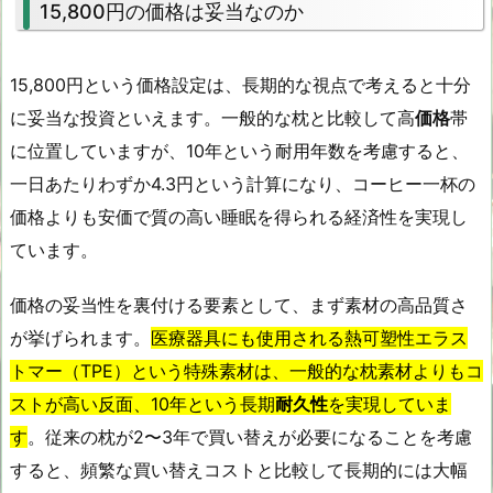
15,800円の価格は妥当なのか
15,800円という価格設定は、長期的な視点で考えると十分
に妥当な投資といえます。一般的な枕と比較して高
価格
帯
に位置していますが、10年という耐用年数を考慮すると、
一日あたりわずか4.3円という計算になり、コーヒー一杯の
価格よりも安価で質の高い睡眠を得られる経済性を実現し
ています。
価格の妥当性を裏付ける要素として、まず素材の高品質さ
が挙げられます。
医療器具にも使用される熱可塑性エラス
トマー（TPE）という特殊素材は、一般的な枕素材よりもコ
ストが高い反面、10年という長期
耐久性
を実現していま
す
。従来の枕が2〜3年で買い替えが必要になることを考慮
すると、頻繁な買い替えコストと比較して長期的には大幅