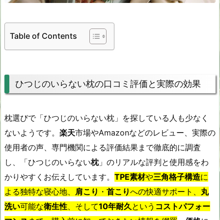
Table of Contents
ひつじのいらない枕の口コミ評価と実際の効果
枕選びで「ひつじのいらない枕」を探している人も少なく
ないようです。
楽天
市場やAmazonなどのレビュー、実際の
使用者の声、専門機関による評価結果まで徹底的に調査
し、「ひつじのいらない
枕
」のリアルな評判と使用感をわ
かりやすくお伝えしています。
TPE素材
や
三角格子構造
に
よる独特な寝心地、
肩こり
・
首こり
への快適サポート、
丸
洗い
可能な
衛生性
、そして
10年耐久
という
コストパフォー