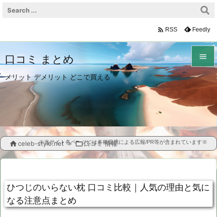

Feedly
RSS

口コミ まとめ

メリット デメリット どこで買える
メニュ

サイド

前へ
※当サイト各ページには各種提携による広報/PR等が含まれています※

celeb-style.net
>

口コミ 情報

次へ

ひつじのいらない枕 口コミ比較｜人気の理由と気に
検索
なる注意点まとめ