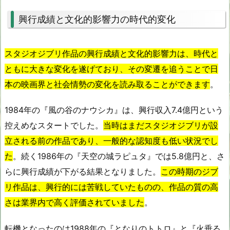
興行成績と文化的影響力の時代的変化
スタジオジブリ作品の興行成績と文化的影響力は、時代と
ともに大きな変化を遂げており、その変遷を追うことで日
本の映画界と社会情勢の変化を読み取ることができます
。
1984年の『風の谷のナウシカ』は、興行収入7.4億円という
控えめなスタートでした。
当時はまだスタジオジブリが設
立される前の作品であり、一般的な認知度も低い状況でし
た
。続く1986年の『天空の城ラピュタ』では5.8億円と、さ
らに興行成績が下がる結果となりました。
この時期のジブ
リ作品は、興行的には苦戦していたものの、作品の質の高
さは業界内で高く評価されていました
。
転機となったのは1988年の『となりのトトロ』と『火垂る