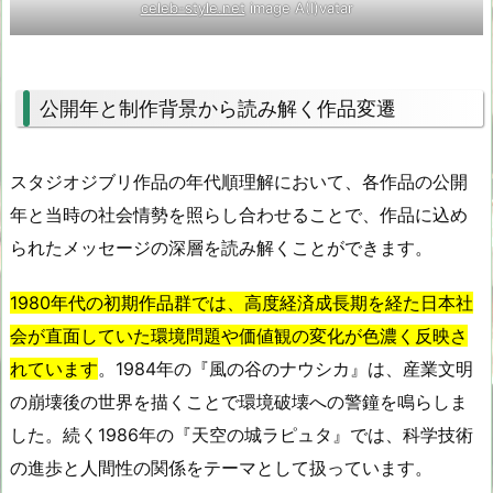
celeb-style.net
image A(I)vatar
公開年と制作背景から読み解く作品変遷
スタジオジブリ作品の年代順理解において、各作品の公開
年と当時の社会情勢を照らし合わせることで、作品に込め
られたメッセージの深層を読み解くことができます。
1980年代の初期作品群では、高度経済成長期を経た日本社
会が直面していた環境問題や価値観の変化が色濃く反映さ
れています
。1984年の『風の谷のナウシカ』は、産業文明
の崩壊後の世界を描くことで環境破壊への警鐘を鳴らしま
した。続く1986年の『天空の城ラピュタ』では、科学技術
の進歩と人間性の関係をテーマとして扱っています。