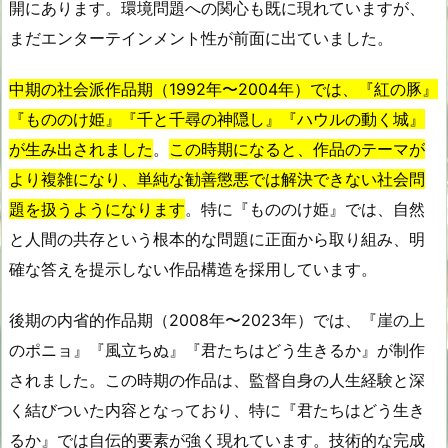
開にあります。環境問題への関心も既に現れていますが、
まだエンターテインメント性が前面に出ていました。
中期の社会派作品期（1992年〜2004年）では、『紅の豚』
『もののけ姫』『千と千尋の神隠し』『ハウルの動く城』
が生み出されました
。
この時期になると、作品のテーマが
より複雑になり、単純な勧善懲悪では解決できない社会問
題を扱うようになります
。特に『もののけ姫』では、自然
と人間の共存という根本的な問題に正面から取り組み、明
確な答えを提示しない作品構造を採用しています。
後期の内省的作品期（2008年〜2023年）では、『崖の上
のポニョ』『風立ちぬ』『君たちはどう生きるか』が制作
されました。この時期の作品は、監督自身の人生経験と深
く結びついた内容となっており、特に『君たちはどう生き
るか』では自伝的要素が強く現れています。技術的な完成