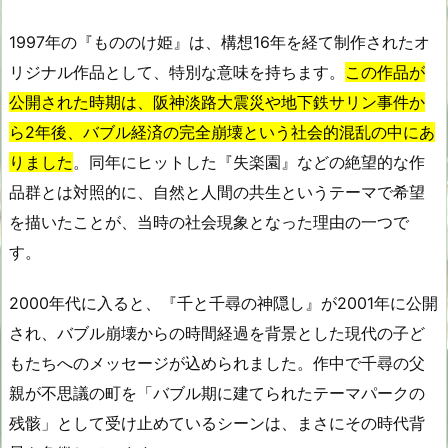
1997年の『もののけ姫』は、構想16年を経て制作されたオ
リジナル作品として、特別な意味を持ちます。
この作品が
公開された時期は、阪神淡路大震災や地下鉄サリン事件か
ら2年後、バブル経済の完全崩壊という社会的混乱の中にあ
りました
。同年にヒットした『失楽園』などの絶望的な作
品群とは対照的に、自然と人間の共生というテーマで希望
を描いたことが、当時の社会現象となった理由の一つで
す。
2000年代に入ると、『千と千尋の神隠し』が2001年に公開
され、バブル崩壊からの時間経過を背景とした現代の子ど
もたちへのメッセージが込められました。作中で千尋の父
親が不思議の町を「バブル期に建てられたテーマパークの
残骸」として受け止めているシーンは、まさにその時代背