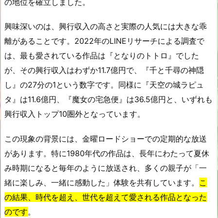
の地位を確立しました。
興味深いのは、興行収入の高さと実際の人気には大きな乖
離があることです。2022年のLINEリサーチによる調査で
は、最も愛されている作品は『となりのトトロ』でした
が、その興行収入はわずか11.7億円で、『千と千尋の神隠
し』の27分の1という数字です。同様に『天空の城ラピュ
タ』は11.6億円、『魔女の宅急便』は36.5億円と、いずれも
興行収入トップ10圏外となっています。
この現象の背景には、金曜ロードショーでの定期的な放送
があります。特に1980年代の作品は、長年にわたって夏休
み時期になると毎年のように放送され、多くの親子が「一
緒に楽しみ、一緒に感動した」体験を共有しています。
こ
の結果、時代を超え、世代を超えて愛される作品となった
のです
。