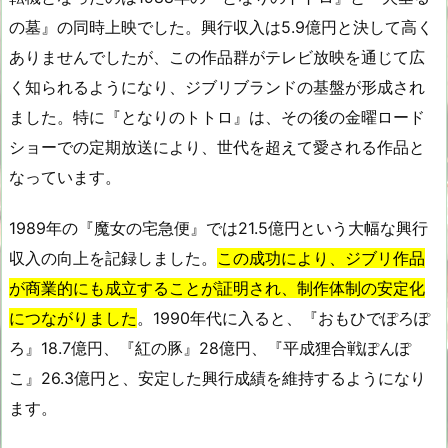
の墓』の同時上映でした。興行収入は5.9億円と決して高く
ありませんでしたが、この作品群がテレビ放映を通じて広
く知られるようになり、ジブリブランドの基盤が形成され
ました。特に『となりのトトロ』は、その後の金曜ロード
ショーでの定期放送により、世代を超えて愛される作品と
なっています。
1989年の『魔女の宅急便』では21.5億円という大幅な興行
収入の向上を記録しました。
この成功により、ジブリ作品
が商業的にも成立することが証明され、制作体制の安定化
につながりました
。1990年代に入ると、『おもひでぽろぽ
ろ』18.7億円、『紅の豚』28億円、『平成狸合戦ぽんぽ
こ』26.3億円と、安定した興行成績を維持するようになり
ます。