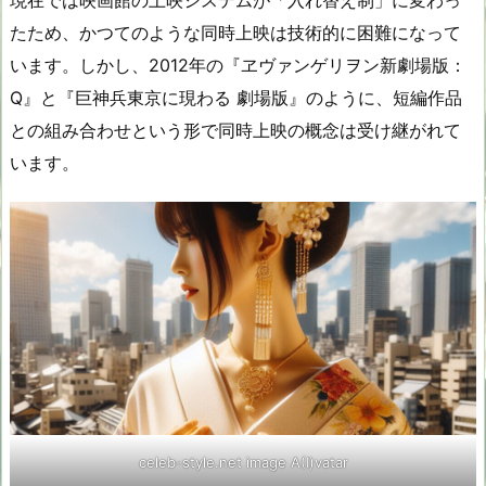
現在では映画館の上映システムが「入れ替え制」に変わっ
たため、かつてのような同時上映は技術的に困難になって
います。しかし、2012年の『ヱヴァンゲリヲン新劇場版：
Q』と『巨神兵東京に現わる 劇場版』のように、短編作品
との組み合わせという形で同時上映の概念は受け継がれて
います。
celeb-style.net image A(I)vatar