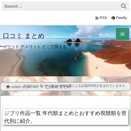

Feedly
RSS

口コミ まとめ

メリット デメリット どこで買える
メニュ

サイド

前へ
※当サイト各ページには各種提携による広報/PR等が含まれています※

celeb-style.net
>

番組 まとめ

次へ

ジブリ作品一覧 年代順まとめとおすすめ視聴順を世
検索
代別に紹介。