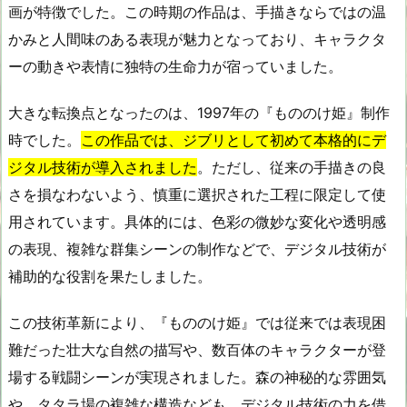
画が特徴でした。この時期の作品は、手描きならではの温
かみと人間味のある表現が魅力となっており、キャラクタ
ーの動きや表情に独特の生命力が宿っていました。
大きな転換点となったのは、1997年の『もののけ姫』制作
時でした。
この作品では、ジブリとして初めて本格的にデ
ジタル技術が導入されました
。ただし、従来の手描きの良
さを損なわないよう、慎重に選択された工程に限定して使
用されています。具体的には、色彩の微妙な変化や透明感
の表現、複雑な群集シーンの制作などで、デジタル技術が
補助的な役割を果たしました。
この技術革新により、『もののけ姫』では従来では表現困
難だった壮大な自然の描写や、数百体のキャラクターが登
場する戦闘シーンが実現されました。森の神秘的な雰囲気
や、タタラ場の複雑な構造なども、デジタル技術の力を借