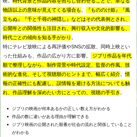
映。
時代背景と作品内容を照らし合わせることで、単なる
物語以上の意味が見えてくる場合も
。
『もののけ姫』『風
立ちぬ』『千と千尋の神隠し』などはその代表例とされ、
公開年との関係性も注目され、興行収入や文化的影響も、
時代ごとの傾向を知る手がかり
。
特にテレビ放映による再評価やSNSの拡散、同時上映とい
った仕組みも、作品の広がり方に影響。
ジブリ作品を年代
順で整理しながら、制作背景や時代設定、監督の作風、技
術的な進化、そして視聴順のヒントまで、幅広く紹介
。
情
報の正確性にも配慮し、誤情報を避ける方法についても触
れ、作品理解を深めたい方にとっての、視聴の手引き
。
ジブリの映画が何本あるかの正しい数え方がわかる
作品の数に違いがある理由が理解できる
ジブリ映画の公開された順番が社会の流れと関係していること
がわかる