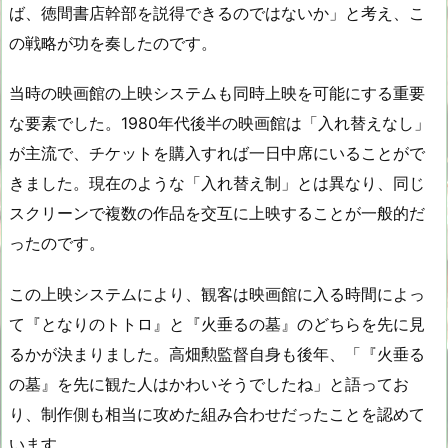
ば、徳間書店幹部を説得できるのではないか」と考え、こ
の戦略が功を奏したのです。
当時の映画館の上映システムも同時上映を可能にする重要
な要素でした。1980年代後半の映画館は「入れ替えなし」
が主流で、チケットを購入すれば一日中席にいることがで
きました。現在のような「入れ替え制」とは異なり、同じ
スクリーンで複数の作品を交互に上映することが一般的だ
ったのです。
この上映システムにより、観客は映画館に入る時間によっ
て『となりのトトロ』と『火垂るの墓』のどちらを先に見
るかが決まりました。高畑勲監督自身も後年、「『火垂る
の墓』を先に観た人はかわいそうでしたね」と語ってお
り、制作側も相当に攻めた組み合わせだったことを認めて
います。