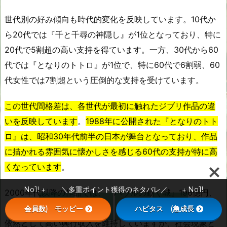
世代別の好み傾向も時代的変化を反映しています。10代か
ら20代では『千と千尋の神隠し』が1位となっており、特に
20代で5割超の高い支持を得ています。一方、30代から60
代では『となりのトトロ』が1位で、特に60代で6割弱、60
代女性では7割超という圧倒的な支持を受けています。
この世代間格差は、各世代が最初に触れたジブリ作品の違
いを反映しています
。
1988年に公開された『となりのトト
ロ』は、昭和30年代前半の日本が舞台となっており、作品
に描かれる雰囲気に懐かしさを感じる60代の支持が特に高
くなっています
。
No1! ↓ ＼多重ポイント獲得のネタバレ／ ↓ No1!
2000年代以降の作品では、『ハウルの動く城』196億円、




『崖の上のポニョ』155億円、『風立ちぬ』120.2億円と、
会員数) モッピー
ハピタス (急成長
メニュー
SNS
上へ
ホーム
依然として高い興行収入を維持していますが、社会現象と