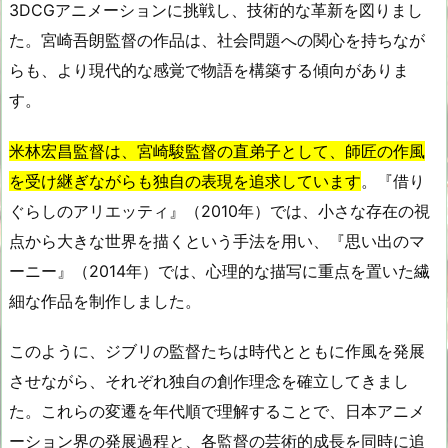
3DCGアニメーションに挑戦し、技術的な革新を図りまし
た。宮崎吾朗監督の作品は、社会問題への関心を持ちなが
らも、より現代的な感覚で物語を構築する傾向がありま
す。
米林宏昌監督は、宮崎駿監督の直弟子として、師匠の作風
を受け継ぎながらも独自の表現を追求しています
。『借り
ぐらしのアリエッティ』（2010年）では、小さな存在の視
点から大きな世界を描くという手法を用い、『思い出のマ
ーニー』（2014年）では、心理的な描写に重点を置いた繊
細な作品を制作しました。
このように、ジブリの監督たちは時代とともに作風を発展
させながら、それぞれ独自の創作理念を確立してきまし
た。これらの変遷を年代順で理解することで、日本アニメ
ーション界の発展過程と、各監督の芸術的成長を同時に追