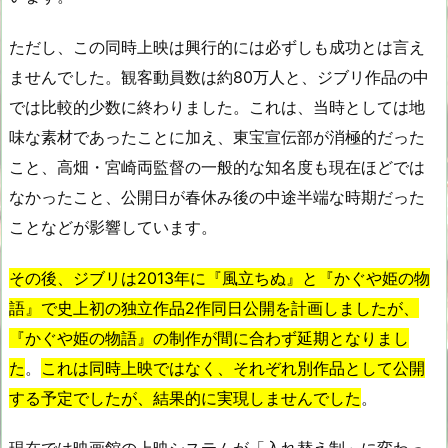
ただし、この同時上映は興行的には必ずしも成功とは言え
ませんでした。観客動員数は約80万人と、ジブリ作品の中
では比較的少数に終わりました。これは、当時としては地
味な素材であったことに加え、東宝宣伝部が消極的だった
こと、高畑・宮崎両監督の一般的な知名度も現在ほどでは
なかったこと、公開日が春休み後の中途半端な時期だった
ことなどが影響しています。
その後、ジブリは2013年に『風立ちぬ』と『かぐや姫の物
語』で史上初の独立作品2作同日公開を計画しましたが、
『かぐや姫の物語』の制作が間に合わず延期となりまし
た
。
これは同時上映ではなく、それぞれ別作品として公開
する予定でしたが、結果的に実現しませんでした
。