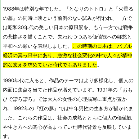
1988年は特別な年でした。『となりのトトロ』と『火垂る
の墓』の同時上映という前例のない試みが行われ、一方で
は昭和30年代の美しい日本の原風景を、もう一方では戦争
の悲惨さを描くことで、失われつつある価値観への郷愁と
平和への願いを表現しました。
この時期の日本は、バブル
経済の真っ只中にあり、急激な社会変化の中で人々が精神
的な支えを求めていた時代でもありました
。
1990年代に入ると、作品のテーマはより多様化し、個人の
内面に焦点を当てた作品が増えています。1991年の『おも
ひでぽろぽろ』では大人の女性の心理描写に重点が置か
れ、1992年の『紅の豚』では中年男性の生き方が描かれま
した。これらの作品は、社会の成熟とともに個人の価値観
や生き方への関心が高まっていた時代背景を反映していま
す。