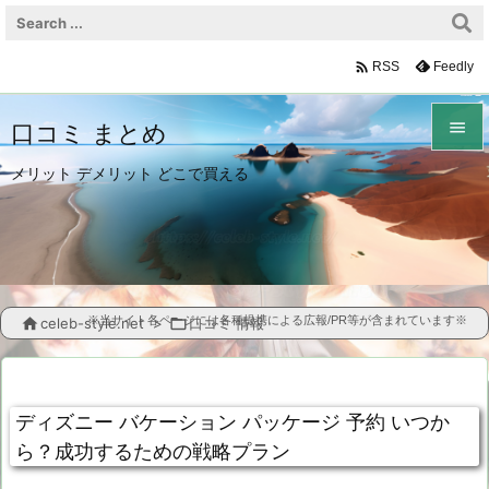

Feedly
RSS

口コミ まとめ

メリット デメリット どこで買える
メニュ

サイド

前へ
※当サイト各ページには各種提携による広報/PR等が含まれています※

celeb-style.net
>

口コミ 情報

次へ

ディズニー バケーション パッケージ 予約 いつか
検索
ら？成功するための戦略プラン