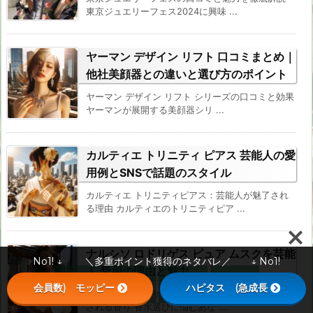
東京ジュエリーフェス2024に興味 ...
ヤーマン デザイン リフト 口コミまとめ｜
他社美顔器との違いと選び方のポイント
ヤーマン デザイン リフト シリーズの口コミと効果
ヤーマンが展開する美顔器シリ ...
カルティエ トリニティ ピアス 芸能人の愛
用例とSNSで話題のスタイル
カルティエ トリニティピアス：芸能人が魅了され
る理由 カルティエのトリニティピア ...
ナルシソ ロドリゲス ピュア ムスクを芸能
No1! ↓ ＼多重ポイント獲得のネタバレ／ ↓ No1!
人 愛用の理由と魅力




会員数) モッピー
ハピタス (急成長
メニュー
SNS
上へ
ホーム
ナルシソ ロドリゲス ピュア ムスク：芸能人が魅了
される香り 香水選びに悩むあな ...