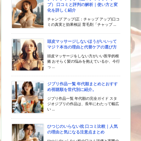
プ） 口コミと評判の解析｜使い方と変
化を詳しく紹介
チャンプ アップ(正：チャップ アップ)口コ
ミの真実と効果検証 育毛剤「チャップ ...
頭皮マッサージしないほうがいいって
マジ？本当の理由と代替ケアの選び方
頭皮マッサージをしない方がいい医学的根
拠 おそらく髪の悩みを抱えているか、今行
っ ...
ジブリ作品一覧 年代順まとめとおすす
め視聴順を世代別に紹介。
ジブリ作品一覧 年代順の完全ガイド スタ
ジオジブリの作品は、長年にわたって幅広
い ...
ひつじのいらない枕 口コミ比較｜人気
の理由と気になる注意点まとめ
ひつじのいらない枕の口コミ評価と実際の