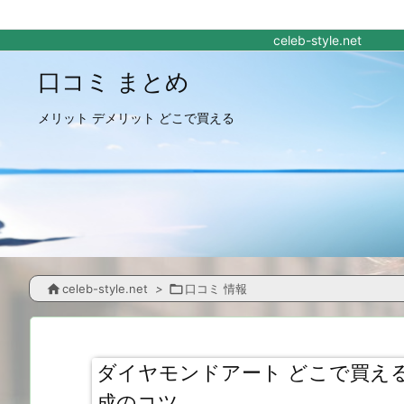
celeb-style.net
口コミ まとめ
メリット デメリット どこで買える

celeb-style.net
>

口コミ 情報
ダイヤモンドアート どこで買え
成のコツ