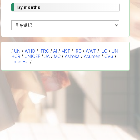
by months
by
months
/
UN
/
WHO
/
IFRC
/
AI
/
MSF
/
IRC
/
WWF
/
ILO
/
UN
HCR
/
UNICEF
/
JA
/
MC
/
Ashoka
/
Acumen
/
CVG
/
Landesa
/