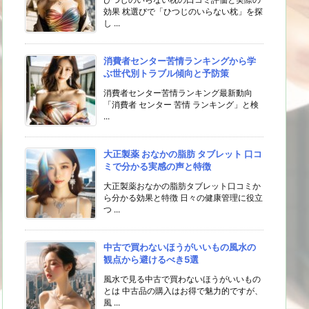
効果 枕選びで「ひつじのいらない枕」を探
し ...
消費者センター苦情ランキングから学
ぶ世代別トラブル傾向と予防策
消費者センター苦情ランキング最新動向
「消費者 センター 苦情 ランキング」と検
...
大正製薬 おなかの脂肪 タブレット 口コ
ミで分かる実感の声と特徴
大正製薬おなかの脂肪タブレット口コミか
ら分かる効果と特徴 日々の健康管理に役立
つ ...
中古で買わないほうがいいもの風水の
観点から避けるべき5選
風水で見る中古で買わないほうがいいもの
とは 中古品の購入はお得で魅力的ですが、
風 ...