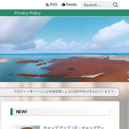

Feedly
RSS
Privacy Policy
※当サイト各ページには各種提携による広報/PR等が含まれています※
NEW!
チャンプ アップ（正：チャップアッ