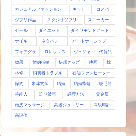
カジュアルファッション
キット
コスパ
ジブリ作品
スタジオジブリ
スニーカー
セール
ダイエット
ダイヤモンドアート
ナイキ
ネタバレ
パートナーシップ
フォアグラ
ロレックス
ヴェジャ
代替品
効果
婚約指輪
快眠グッズ
映画
枕
林修
消費者トラブル
石油ファンヒーター
節約
米津玄師
結婚
結婚指輪
脱毛器
芸能人
詐欺被害
調理方法
貴金属
頭皮マッサージ
高級ジュエリー
高級時計
高評価